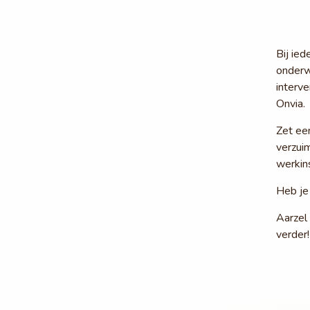
Bij ied
onderw
interve
Onvia.
Zet een
verzuim
werkins
Heb je
Aarzel 
verder!