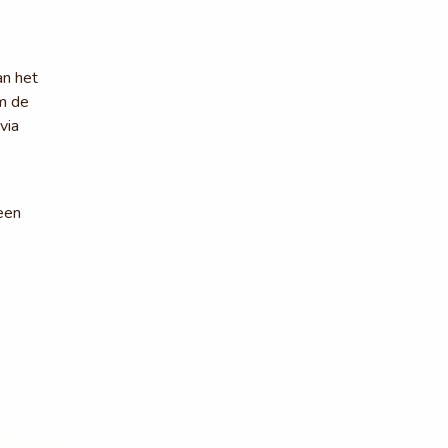
an het
m de
via
een