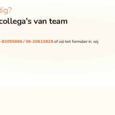
dig?
collega’s van team
-83055666
/
06-20613828
of vul het formulier in, wij