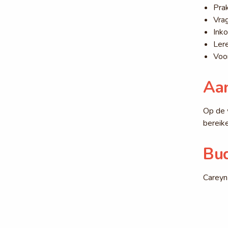
Pra
Vrag
Ink
Ler
Voor
Aa
Op de
bereik
Bud
Careyn