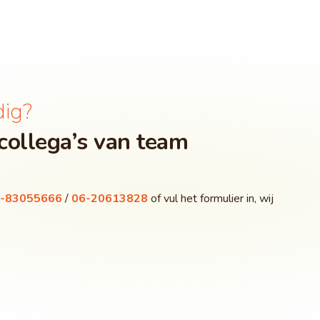
dig?
collega’s van team
-83055666
/
06-20613828
of vul het formulier in, wij