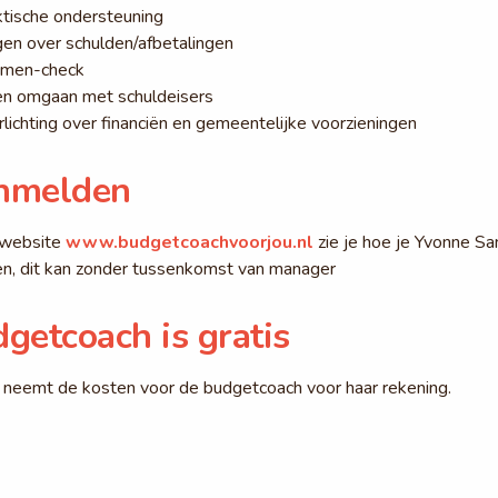
ktische ondersteuning
en over schulden/afbetalingen
omen-check
en omgaan met schuldeisers
lichting over financiën en gemeentelijke voorzieningen
nmelden
 website
www.budgetcoachvoorjou.nl
zie je hoe je Yvonne San
en, dit kan zonder tussenkomst van manager
getcoach is gratis
 neemt de kosten voor de budgetcoach voor haar rekening.