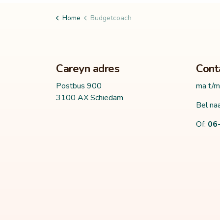
Home
Budgetcoach
Careyn adres
Cont
Postbus 900
ma t/m
3100 AX Schiedam
Bel naa
Of:
06